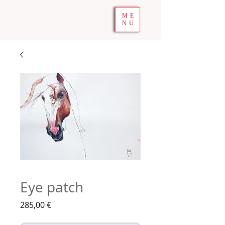
ME
NU
Eye patch
Precio
285,00 €