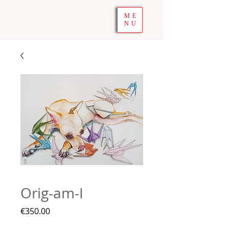
ME
NU
Orig-am-I
Price
€350.00